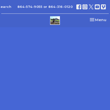
Search
864-574-9055 or 864-316-0120
Toggle na
Menu